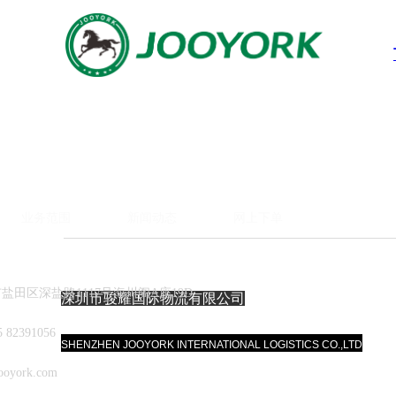
业务范围
新闻动态
网上下单
盐田区深盐路1117号海川阁A座19D
深圳市骏耀国际物流有限公司
 82391056
SHENZHEN JOOYORK INTERNATIONAL LOGISTICS CO.,LTD
oyork.com